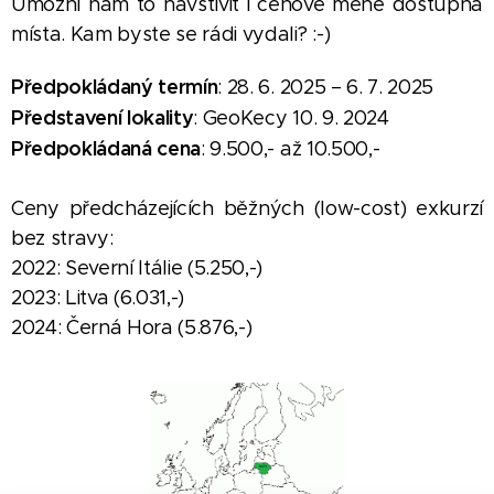
Umožní nám to navštívit i cenově méně dostupná
místa. Kam byste se rádi vydali? :-)
Předpokládaný termín
: 28. 6. 2025 – 6. 7. 2025
Představení lokality
: GeoKecy 10. 9. 2024
Předpokládaná cena
: 9.500,- až 10.500,-
Ceny předcházejících běžných (low-cost) exkurzí
bez stravy:
2022: Severní Itálie (5.250,-)
2023: Litva (6.031,-)
2024: Černá Hora (5.876,-)