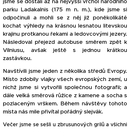
jsme se dostali až na nejvyšší vrchol národního
parku Ladakalnis (175 m n. m.), kde jsme si
odpočinuli a mohli se z něj již poněkolikáté
kochat výhledy na krásnou lesnatou litevskou
krajinu protkanou řekami a ledovcovými jezery.
Následoval přejezd autobuse směrem zpět k
Vilniusu, avšak ještě s jednou krátkou
zastávkou.
Navštívili jsme jeden z několika středů Evropy.
Místo zdobily vlajky všech evropských zemí, u
nichž jsme si vytvořili společnou fotografii; a
dále velká směrová růžice z kamene a socha s
pozlaceným vrškem. Během návštěvy tohoto
místa nás mile přivítal pořádný slejvák.
Večer jsme se sešli u zbrusunových grilů a všichni