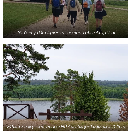
Obrácený dům Apverstas namas u obce Skapiškiai
Výhled z nejvyššího vrcholu NP Aukštaitijos Ladakalnis (175 m