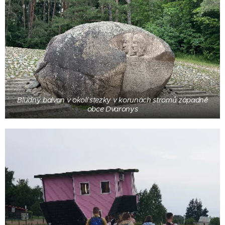
Bludný balvan v okolí stezky v korunách stromů západně
obce Dvaronys