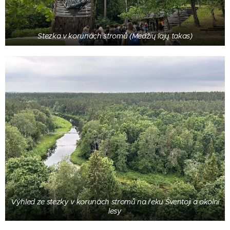
Stezka v korunách stromů (Medžių lajų takas)
Výhled ze stezky v korunách stromů na řeku Šventoji a okolní
lesy