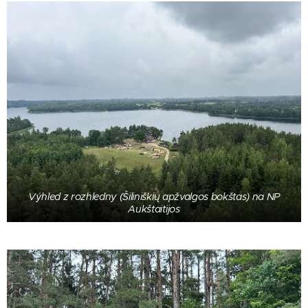
Výhled z rozhledny (Šiliniškių apžvalgos bokštas) na NP
Aukštaitijos