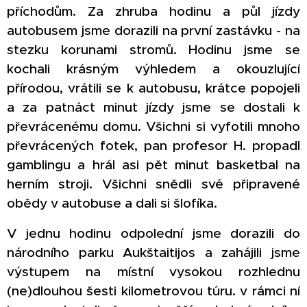
příchodům. Za zhruba hodinu a půl jízdy
autobusem jsme dorazili na první zastávku - na
stezku korunami stromů. Hodinu jsme se
kochali krásným výhledem a okouzlující
přírodou, vrátili se k autobusu, krátce popojeli
a za patnáct minut jízdy jsme se dostali k
převrácenému domu. Všichni si vyfotili mnoho
převrácených fotek, pan profesor H. propadl
gamblingu a hrál asi pět minut basketbal na
herním stroji. Všichni snědli své připravené
obědy v autobuse a dali si šlofíka.
V jednu hodinu odpolední jsme dorazili do
národního parku Aukštaitijos a zahájili jsme
výstupem na místní vysokou rozhlednu
(ne)dlouhou šesti kilometrovou túru. v rámci ní